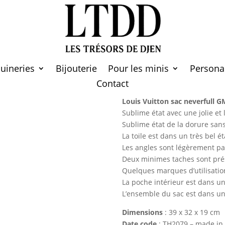
 VUITTON neverfull GM mo
full GM monogram
uineries
Bijouterie
Pour les minis
Persona
Contact
Louis Vuitton sac neverfull G
Sublime état avec une jolie et 
Sublime état de la dorure san
La toile est dans un très bel é
Les angles sont légèrement pa
Deux minimes taches sont prése
Quelques marques d’utilisation
La poche intérieur est dans un 
L’ensemble du sac est dans un
Dimensions
: 39 x 32 x 19 cm
Date code
: TH2079 – made in