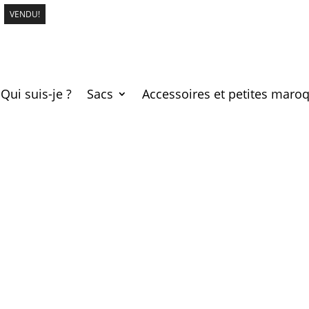
VENDU!
LOUIS
Accueil
/
e-shop
/
Sacs
/
Louis Vuitton
/ LOUIS VUITTON never
Qui suis-je ?
Sacs
Accessoires et petites maroq