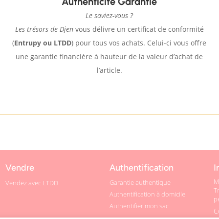
Authenticité Garantie
Le saviez-vous ?
Les trésors de Djen
vous délivre un certificat de conformité
(
Entrupy ou LTDD
) pour tous vos achats. Celui-ci vous offre
une garantie financière à hauteur de la valeur d’achat de
l’article.
Vendre
Authentification
I
M
Garantie authentique
Vendez avec LTDD
T
Authentification à domicile
p
Authentifier mon sac
C