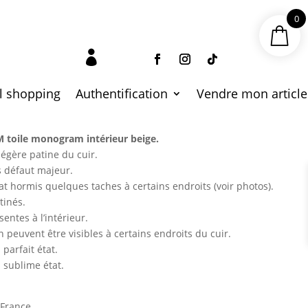
0
nogram

l shopping
Authentification
Vendre mon article
M toile monogram intérieur beige.
légère patine du cuir.
s défaut majeur.
tat hormis quelques taches à certains endroits (voir photos).
tinés.
ntes à l’intérieur.
 peuvent être visibles à certains endroits du cuir.
parfait état.
 sublime état.
 France