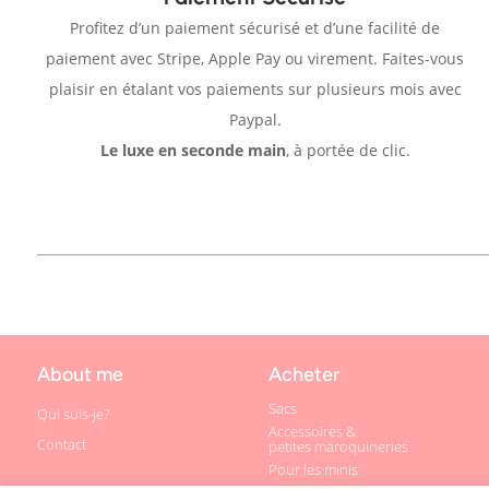
Profitez d’un paiement sécurisé et d’une facilité de
paiement avec Stripe, Apple Pay ou virement. Faites-vous
plaisir en étalant vos paiements sur plusieurs mois avec
Paypal.
Le luxe en seconde main
, à portée de clic.
About me
Acheter
Sacs
Qui suis-je?
Accessoires &
Contact
petites maroquineries
Pour les minis